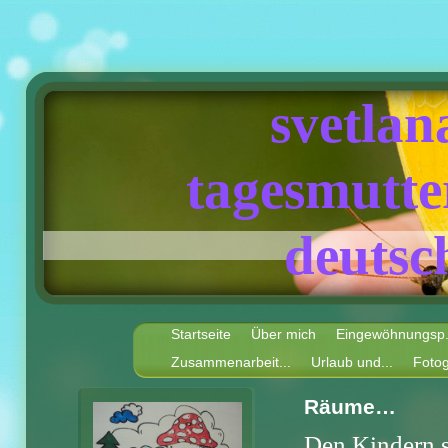
svetlanas
tagesmutter a
deutsch - r
Startseite
Über mich
Eingewöhnungsp
Zusammenarbeit...
Urlaub und...
Fotog
Räume…
Den Kindern 