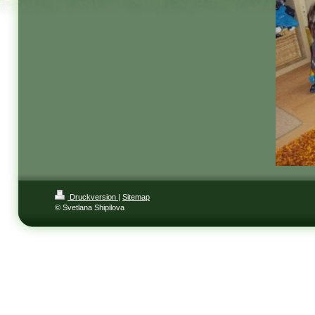
Druckversion
|
Sitemap
© Svetlana Shipilova